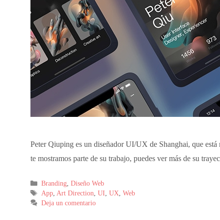
Peter Qiuping es un diseñador UI/UX de Shanghai, que está r
te mostramos parte de su trabajo, puedes ver más de su traye
Branding
,
Diseño Web
App
,
Art Direction
,
UI
,
UX
,
Web
Deja un comentario