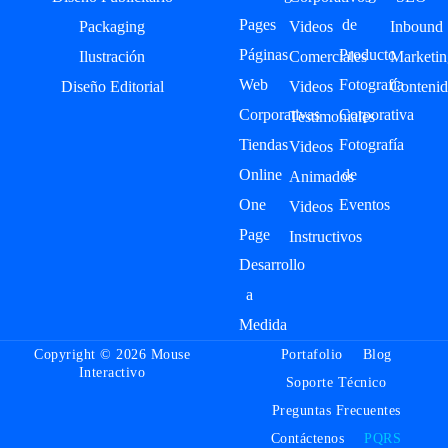
Pages
de
Packaging
Videos
Inbound
Páginas
Producto
Ilustración
Comerciales
Marketin
Web
Fotografía
Diseño Editorial
Videos
Contenid
Corporativas
Corporativa
Testimoniales
Tiendas
Fotografía
Videos
Online
de
Animados
One
Eventos
Videos
Page
Instructivos
Desarrollo
a
Medida
Copyright © 2026 Mouse
Portafolio
Blog
Interactivo
Soporte Técnico
Preguntas Frecuentes
Contáctenos
PQRS