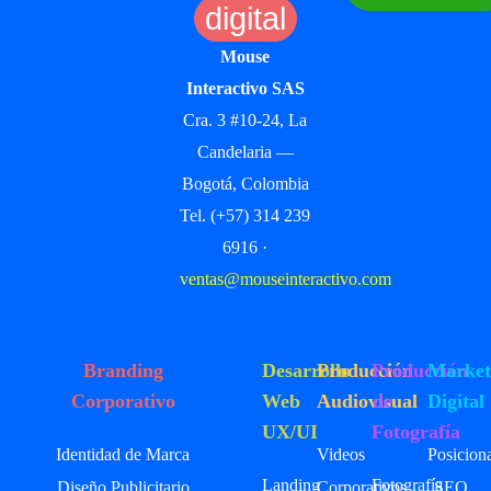
digital
Mouse
Interactivo SAS
Cra. 3 #10-24, La
Candelaria —
Bogotá, Colombia
Tel. (+57) 314 239
6916 ·
ventas@mouseinteractivo.com
Branding
Desarrollo
Producción
Producción
Market
Corporativo
Web
Audiovisual
de
Digital
UX/UI
Fotografía
Identidad de Marca
Videos
Posicion
Landing
Fotografía
Diseño Publicitario
Corporativos
SEO