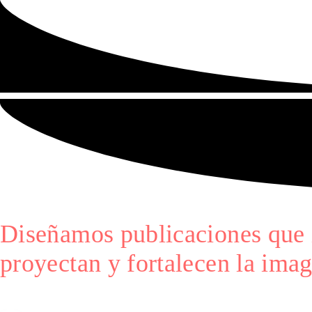
Diseñamos publicaciones que 
proyectan y fortalecen la imag