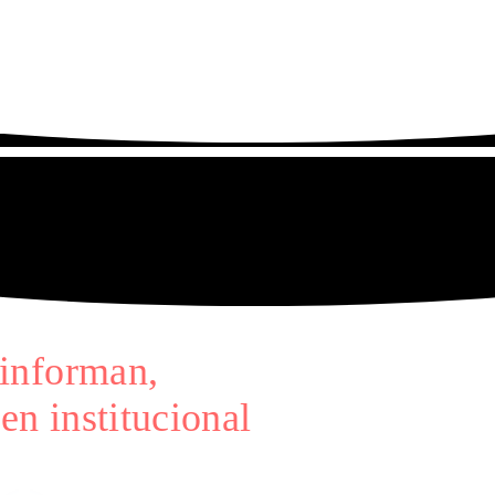
informan,
en institucional