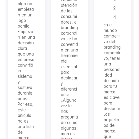
captar la
algo no
atención
2
empieza
de los
n en un
consumi
4
logo
dores, el
En el
bonito.
branding
mundo
Empieza
corporati
competiti
n en una
vo se ha
vo del
decisión
convertid
branding
clara
o en una
corporati
que una
herramie
vo, tener
empresa
nta
una
convirtió
esencial
personal
en
para
idad
sistema
destacar
definida
y
y
para tu
sostuvo
diferenci
marca
durante
arse.
es clave
años.
¿Alguna
para
Por eso,
vez te
destacar.
este
has
Los
artículo
pregunta
arquetip
no es
do cómo
os de
una lista
algunas
marca,
de
marcas
que
marcas