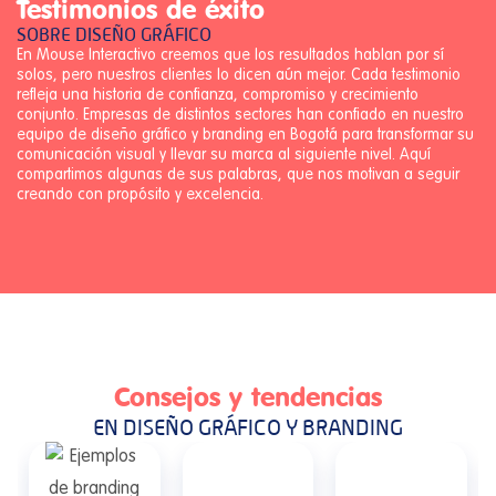
Testimonios de éxito
SOBRE DISEÑO GRÁFICO
En Mouse Interactivo creemos que los resultados hablan por sí
solos, pero nuestros clientes lo dicen aún mejor. Cada testimonio
refleja una historia de confianza, compromiso y crecimiento
conjunto. Empresas de distintos sectores han confiado en nuestro
equipo de diseño gráfico y branding en Bogotá para transformar su
comunicación visual y llevar su marca al siguiente nivel. Aquí
compartimos algunas de sus palabras, que nos motivan a seguir
creando con propósito y excelencia.
Consejos y tendencias
EN DISEÑO GRÁFICO Y BRANDING