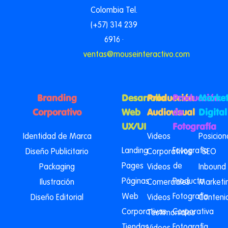
Colombia Tel.
(+57) 314 239
6916 ·
ventas@mouseinteractivo.com
Branding
Desarrollo
Producción
Producción
Market
Corporativo
Web
Audiovisual
de
Digital
UX/UI
Fotografía
Identidad de Marca
Videos
Posicio
Landing
Fotografía
Diseño Publicitario
Corporativos
SEO
Pages
de
Packaging
Videos
Inbound
Páginas
Producto
Ilustración
Comerciales
Marketi
Web
Fotografía
Diseño Editorial
Videos
Conteni
Corporativas
Corporativa
Testimoniales
Tiendas
Fotografía