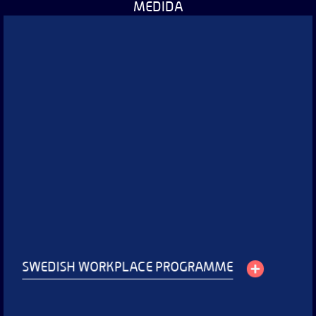
MEDIDA
Swedish Workplace Programme
Wideos testimoniales que capturan la naturalidad del diálogo en
comités de trabajo y adaptando tiempos a cambios constantes
para promover prácticas laborales responsables.
Servicios:
Producción audiovisual de videos testimoniales
Ver proyecto
SWEDISH WORKPLACE PROGRAMME