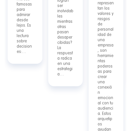
logran
represen
famosas
ser
tan los
para
inolvidab
valores y
admirar
les
rasgos
desde
mientras
de
lejos. Es
otras
personal
una
pasan
idad de
lectura
desaper
una
sobre
cibidas?
empresa
decision
La
, son
es:…
respuest
herramie
a radica
ntas
en una
poderos
estrategi
as para
a…
crear
una
conexió
n
emocion
al con tu
audienci
a. Estos
arquetip
os
ayudan