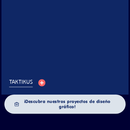
Taktikus
Acompañamos a Taktikus desde sus inicios, consolidando una
identidad visual coherente y desarrollando herramientas digitales
efectivas, nuestra colaboración ha sido clave en su
posicionamiento como firma líder en el sector legal.
Servicios:
⁠Identidad de marca, ⁠Branding de oficinas, Producción de video,
Fotografía corporativa, ⁠Diseño web corporativo, Free press
Ver proyecto
TAKTIKUS
¡Descubra nuestros proyectos de diseño
gráfico!