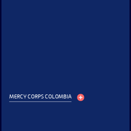
Mercy Corps Colombia
Capturamos historias reales de comunidades vulnerables en
diferentes territorios de Colombia y creamos animaciones
explicando las iniciativas de la organización, contribuyendo a la
visibilidad de sus proyectos.
Servicios:
Producción de videos testimoniales, Producción de videos
animados, Fotografía corporativa.
Ver proyecto
MERCY CORPS COLOMBIA