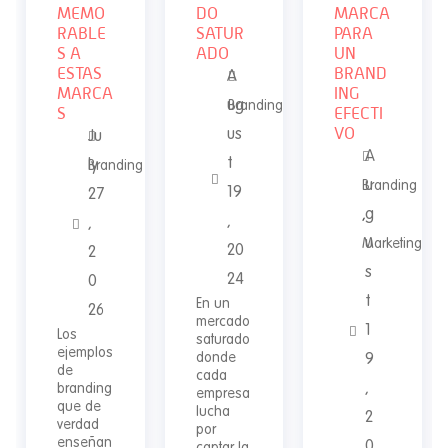
MEMO
DO
MARCA
RABLE
SATUR
PARA
S A
ADO
UN
ESTAS
BRAND
A
MARCA
ING
ug
Branding
S
EFECTI
VO
us
Ju
A
t
ly
Branding
u
Branding
19
27
,
g
,
,
u
Marketing
20
2
s
24
0
t
En un
26
mercado
1
Los
saturado
ejemplos
donde
9
de
cada
,
branding
empresa
que de
lucha
2
verdad
por
enseñan
0