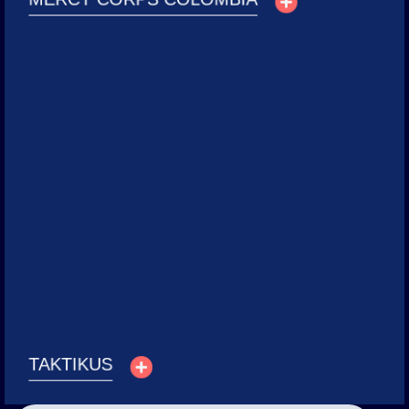
Taktikus
Acompañamos a Taktikus desde sus inicios, consolidando una
identidad visual coherente y desarrollando herramientas
digitales efectivas, nuestra colaboración ha sido clave en su
posicionamiento como firma líder en el sector legal.
Servicios:
⁠Identidad de marca, ⁠Branding de oficinas, Producción de video,
Fotografía corporativa, ⁠Diseño web corporativo, Free press
Ver proyecto
TAKTIKUS