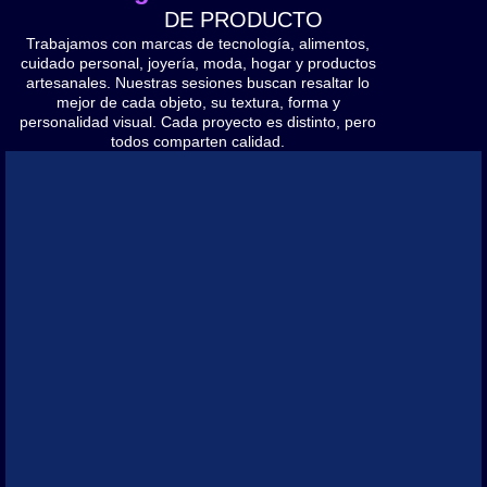
DE PRODUCTO
Trabajamos con marcas de tecnología, alimentos,
cuidado personal, joyería, moda, hogar y productos
artesanales. Nuestras sesiones buscan resaltar lo
mejor de cada objeto, su textura, forma y
personalidad visual. Cada proyecto es distinto, pero
todos comparten calidad.
Swedish Workplace Programme
Wideos testimoniales que capturan la naturalidad del diálogo en
comités de trabajo y adaptando tiempos a cambios constantes
para promover prácticas laborales responsables.
Servicios:
Producción audiovisual de videos testimoniales