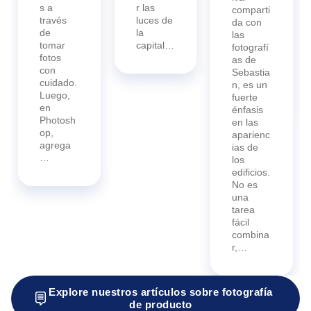
s a
r las
comparti
través
luces de
da con
de
la
las
tomar
capital…
fotografí
fotos
as de
con
Sebastia
cuidado.
n, es un
Luego,
fuerte
en
énfasis
Photosh
en las
op,
aparienc
agrega
ias de
…
los
edificios.
No es
una
tarea
fácil
combina
r,…
Explore nuestros artículos sobre fotografía
de producto