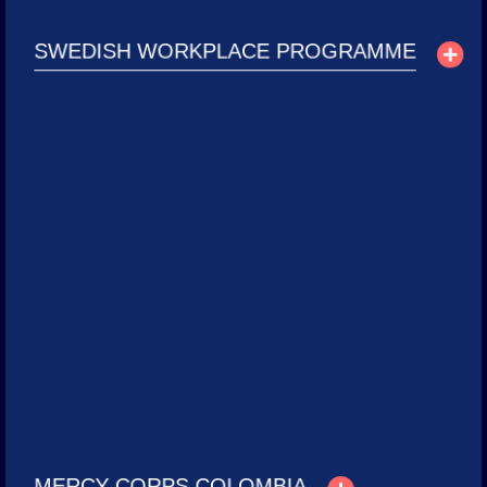
Ver proyecto
SWEDISH WORKPLACE PROGRAMME
Mercy Corps Colombia
Capturamos historias reales de comunidades vulnerables en
diferentes territorios de Colombia y creamos animaciones
explicando las iniciativas de la organización, contribuyendo a la
visibilidad de sus proyectos.
Servicios:
Producción de videos testimoniales, Producción de videos
animados, Fotografía corporativa.
Ver proyecto
MERCY CORPS COLOMBIA