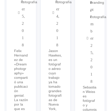
b
b
Fotografía
Fotografía
e
Branding
er
er
,
pt
5,
4,
e
Fotografía
2
2
m
0
0
b
1
1
er
8
8
2
Felix
Jason
5,
Hernand
Hawkes,
ez de
es un
2
«Dream
fotógraf
0
photogr
o aéreo
aphy»
cuyo
1
comparti
trabajo
8
ó una
ya ha
publicaci
tomado
Sebastia
ón
grandes
n Weiss
genial.
fotografí
es
La razón
as de
fotógraf
por la
Nueva
o y
que es
York,
columnis