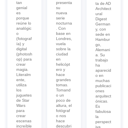
tan
presenta
ta de AD
genial
su
Architect
es
nueva
ural
porque
serie
Digest
reúne lo
nocturna
German
analógic
. Con
y, con
o
base en
sede en
(fotograf
Londres,
Hambur
ía) y
vuela
go,
digital
sobre la
Alemani
(photosh
ciudad
a. Su
op) para
en
trabajo
crear
helicópt
ha
magia.
ero y
aparecid
Literalm
hace
o en
ente,
grandes
muchas
utiliza
tomas.
publicaci
los
Tomand
ones
juguetes
o un
arquitect
de Star
poco de
ónicas.
Wars
altura, el
Es
para
fotógraf
fabulosa
crear
o nos
la
escenas
hace
perspect
increíble
descubri
iva