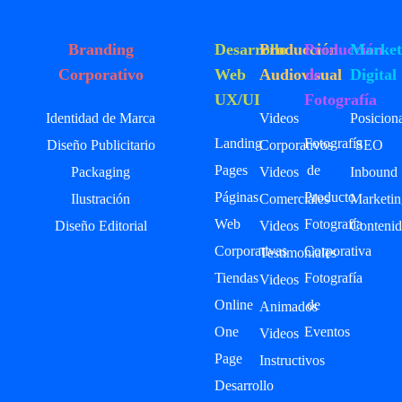
Branding
Desarrollo
Producción
Producción
Market
Corporativo
Web
Audiovisual
de
Digital
UX/UI
Fotografía
Identidad de Marca
Videos
Posicion
Landing
Fotografía
Diseño Publicitario
Corporativos
SEO
Pages
de
Packaging
Videos
Inbound
Páginas
Producto
Ilustración
Comerciales
Marketin
Web
Fotografía
Diseño Editorial
Videos
Contenid
Corporativas
Corporativa
Testimoniales
Tiendas
Fotografía
Videos
Online
de
Animados
One
Eventos
Videos
Page
Instructivos
Desarrollo