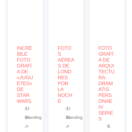
INCRE
FOTO
FOTO
ÍBLE
S
GRAFÍ
FOTO
AÉREA
A DE
GRAFÍ
S DE
ARQUI
A DE
LOND
TECTU
«JUGU
RES
RA:
ETES»
POR
DRAM
DE
LA
ATIS
STAR
NOCH
PERS
WARS
E
ONAE
IV
O
O
SERIE
ct
ct
Branding
Branding
S
,
o
,
o
S