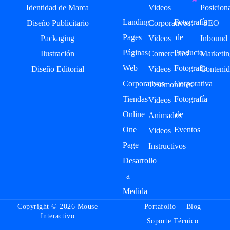
Identidad de Marca
Videos
Posicion
Landing
Fotografía
Diseño Publicitario
Corporativos
SEO
Pages
de
Packaging
Videos
Inbound
Páginas
Producto
Ilustración
Comerciales
Marketin
Web
Fotografía
Diseño Editorial
Videos
Contenid
Corporativas
Corporativa
Testimoniales
Tiendas
Fotografía
Videos
Online
de
Animados
One
Eventos
Videos
Page
Instructivos
Desarrollo
a
Medida
Copyright © 2026 Mouse
Portafolio
Blog
Interactivo
Soporte Técnico