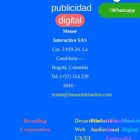
publicidad
Whatsapp
digital
Mouse
Interactivo SAS
Cra. 3 #10-24, La
Candelaria —
Bogotá, Colombia
Tel. (+57) 314 239
6916 ·
ventas@mouseinteractivo.com
Branding
Desarrollo
Producción
Producción
Market
Corporativo
Web
Audiovisual
de
Digital
UX/UI
Fotografía