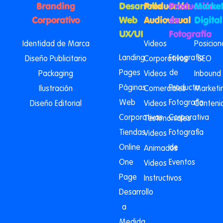
Branding
Desarrollo
Producción
Producción
Market
Corporativo
Web
Audiovisual
de
Digital
UX/UI
Fotografía
Identidad de Marca
Videos
Posicio
Landing
Fotografía
Diseño Publicitario
Corporativos
SEO
Pages
de
Packaging
Videos
Inbound
Páginas
Producto
Ilustración
Comerciales
Marketi
Web
Fotografía
Diseño Editorial
Videos
Conteni
Corporativas
Corporativa
Testimoniales
Tiendas
Fotografía
Videos
Online
de
Animados
One
Eventos
Videos
Page
Instructivos
Desarrollo
a
Medida