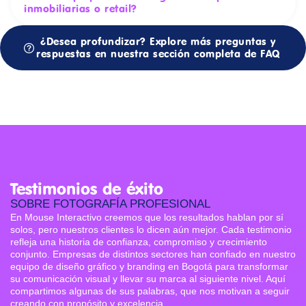
inmobiliarias o retail?
¿Desea profundizar? Explore más preguntas y
respuestas en nuestra sección completa de FAQ
Testimonios de éxito
SOBRE FOTOGRAFÍA PROFESIONAL
En Mouse Interactivo creemos que los resultados hablan por sí
solos, pero nuestros clientes lo dicen aún mejor. Cada testimonio
refleja una historia de confianza, compromiso y crecimiento
conjunto. Empresas de distintos sectores han confiado en nuestro
equipo de diseño gráfico y branding en Bogotá para transformar
su comunicación visual y llevar su marca al siguiente nivel. Aquí
compartimos algunas de sus palabras, que nos motivan a seguir
creando con propósito y excelencia.