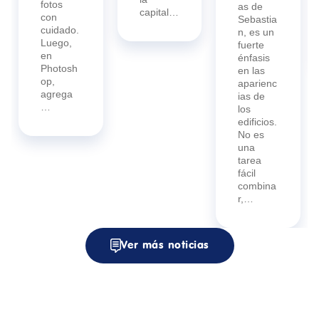
fotos
as de
capital…
con
Sebastia
cuidado.
n, es un
Luego,
fuerte
en
énfasis
Photosh
en las
op,
aparienc
agrega
ias de
…
los
edificios.
No es
una
tarea
fácil
combina
r,…
Ver más noticias