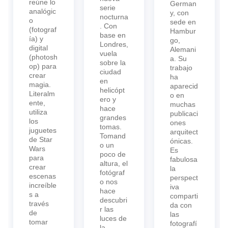
reúne lo
German
serie
analógic
y, con
nocturna
o
sede en
. Con
(fotograf
Hambur
base en
ía) y
go,
Londres,
digital
Alemani
vuela
(photosh
a. Su
sobre la
op) para
trabajo
ciudad
crear
ha
en
magia.
aparecid
helicópt
Literalm
o en
ero y
ente,
muchas
hace
utiliza
publicaci
grandes
los
ones
tomas.
juguetes
arquitect
Tomand
de Star
ónicas.
o un
Wars
Es
poco de
para
fabulosa
altura, el
crear
la
fotógraf
escenas
perspect
o nos
increíble
iva
hace
s a
comparti
descubri
través
da con
r las
de
las
luces de
tomar
fotografí
la