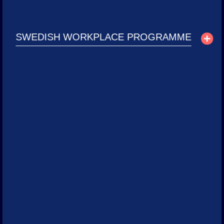
Producción audiovisual de videos testimoniales
Ver proyecto
SWEDISH WORKPLACE PROGRAMME
Mercy Corps Colombia
Capturamos historias reales de comunidades vulnerables en
diferentes territorios de Colombia y creamos animaciones
explicando las iniciativas de la organización, contribuyendo a la
visibilidad de sus proyectos.
Servicios:
Producción de videos testimoniales, Producción de videos
animados, Fotografía corporativa.
Ver proyecto