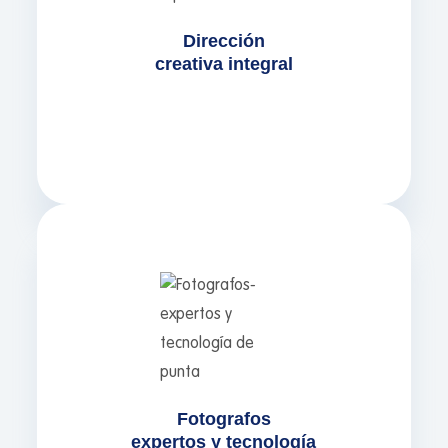
Nuestra dirección creativa asegura
Dirección
coherencia visual en catálogos, ecommerce
creativa integral
y campañas digitales, maximizando el
impacto de cada fotografía de producto,
retrato ejecutivo o sesión de moda.
Contamos con fotógrafos profesionales en
Bogotá y Medellín, cámaras full-frame,
ópticas de alta resolución, iluminación
profesional, drones y cámaras 360 para
capturar ángulos imposibles. Nuestro flujo de
post-producción incluye retoque avanzado y
Fotografos
montaje especializado con Inteligencia
expertos y tecnología