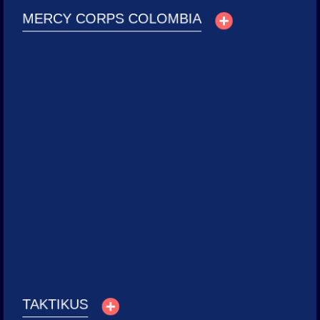
MERCY CORPS COLOMBIA
Taktikus
Acompañamos a Taktikus desde sus inicios, consolidando una
identidad visual coherente y desarrollando herramientas
digitales efectivas, nuestra colaboración ha sido clave en su
posicionamiento como firma líder en el sector legal.
Servicios:
⁠Identidad de marca, ⁠Branding de oficinas, Producción de video,
Fotografía corporativa, ⁠Diseño web corporativo, Free press
Ver proyecto
TAKTIKUS