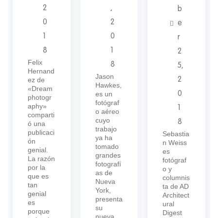
2
,
b
0
2
e
1
0
r
8
1
2
Felix
8
5,
Hernand
Jason
ez de
2
Hawkes,
«Dream
es un
0
photogr
fotógraf
aphy»
1
o aéreo
comparti
cuyo
8
ó una
trabajo
publicaci
Sebastia
ya ha
ón
n Weiss
tomado
genial.
es
grandes
La razón
fotógraf
fotografí
por la
o y
as de
que es
columnis
Nueva
tan
ta de AD
York,
genial
Architect
presenta
es
ural
su
porque
Digest
nueva