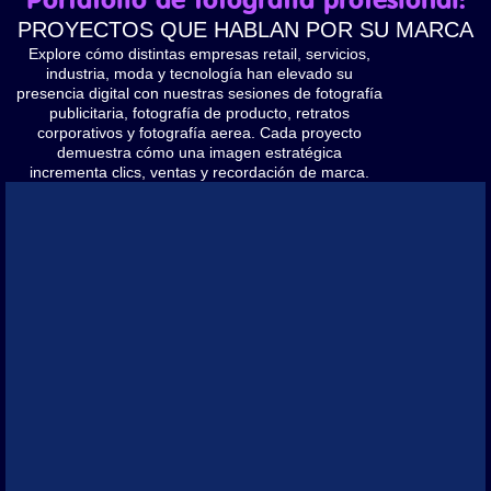
PROYECTOS QUE HABLAN POR SU MARCA
Explore cómo distintas empresas retail, servicios,
industria, moda y tecnología han elevado su
presencia digital con nuestras sesiones de fotografía
publicitaria, fotografía de producto, retratos
corporativos y fotografía aerea. Cada proyecto
demuestra cómo una imagen estratégica
incrementa clics, ventas y recordación de marca.
Swedish Workplace Programme
Wideos testimoniales que capturan la naturalidad del diálogo en
comités de trabajo y adaptando tiempos a cambios constantes
para promover prácticas laborales responsables.
Servicios: