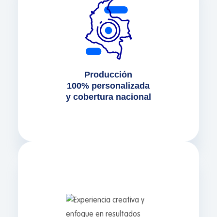
o en locación en cualquier ciudad de
Colombia. Adaptamos escenografía,
iluminación y estilo a sus necesidades y
sector—Retail, Servicios, Industrial, Vías y
Transporte, Estética y Salud, ONG y
Producción
Educación. Así obtiene fotografía profesional
100% personalizada
consistente, ya sea publicitaria, corporativa
y cobertura nacional
o fotografía 360, sin importar dónde se
encuentre su marca.
No llegamos solo a disparar fotos: primero
planificamos concepto, moodboard,
iluminación, props y styling para que cada
imagen comunique el valor de su marca.