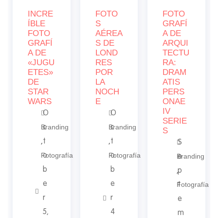
INCRE
FOTO
FOTO
ÍBLE
S
GRAFÍ
FOTO
AÉREA
A DE
GRAFÍ
S DE
ARQUI
A DE
LOND
TECTU
«JUGU
RES
RA:
ETES»
POR
DRAM
DE
LA
ATIS
STAR
NOCH
PERS
WARS
E
ONAE
IV
O
O
SERIE
Branding
Branding
c
c
S
,
t
,
t
S
Fotografía
Fotografía
o
o
Branding
e
b
b
,
p
e
e
Fotografía
t
r
r
e
5,
4
m