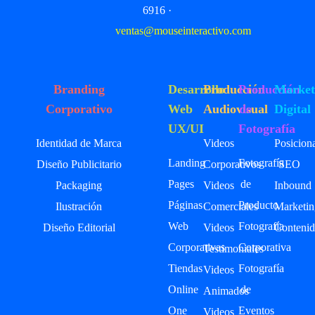
6916 ·
ventas@mouseinteractivo.com
Branding
Desarrollo
Producción
Producción
Market
Corporativo
Web
Audiovisual
de
Digital
UX/UI
Fotografía
Identidad de Marca
Videos
Posicion
Landing
Fotografía
Diseño Publicitario
Corporativos
SEO
Pages
de
Packaging
Videos
Inbound
Páginas
Producto
Ilustración
Comerciales
Marketin
Web
Fotografía
Diseño Editorial
Videos
Contenid
Corporativas
Corporativa
Testimoniales
Tiendas
Fotografía
Videos
Online
de
Animados
One
Eventos
Videos