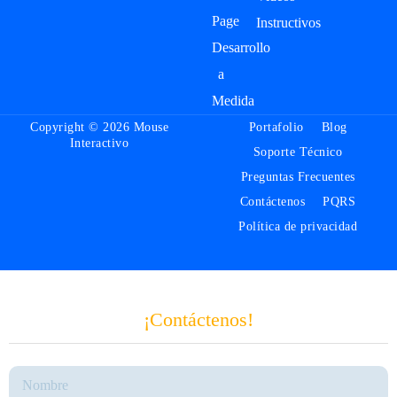
Page
Instructivos
Desarrollo
a
Medida
Copyright © 2026 Mouse
Portafolio
Blog
Interactivo
Soporte Técnico
Preguntas Frecuentes
Contáctenos
PQRS
Política de privacidad
¡Contáctenos!