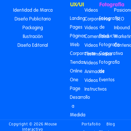
UX/UI
Fotografía
Identidad de Marca
Videos
Posicio
Landing
Fotografía
Diseño Publicitario
Corporativos
SEO
Pages
de
Packaging
Videos
Inbound
Páginas
Producto
Ilustración
Comerciales
Marketi
Web
Fotografía
Diseño Editorial
Videos
Conteni
Corporativas
Corporativa
Testimoniales
Tiendas
Fotografía
Videos
Online
de
Animados
One
Eventos
Videos
Page
Instructivos
Desarrollo
a
Medida
Copyright © 2026 Mouse
Portafolio
Blog
Interactivo