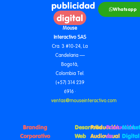
publicidad
Whatsapp
digital
Mouse
Interactivo SAS
Cra. 3 #10-24, La
Candelaria —
Bogotá,
Colombia Tel.
(+57) 314 239
6916 ·
ventas@mouseinteractivo.com
Branding
Desarrollo
Producción
Producción
Market
Corporativo
Web
Audiovisual
de
Digital