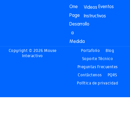
One
Eventos
Videos
Page
Instructivos
Desarrollo
a
Medida
Copyright © 2026 Mouse
Portafolio
Blog
Interactivo
Soporte Técnico
Preguntas Frecuentes
Contáctenos
PQRS
Política de privacidad