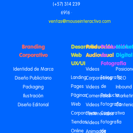
(+57) 314 239
6916 ·
ventas@mouseinteractivo.com
Branding
Desarrollo
Producción
Producción
Market
Corporativo
Web
Audiovisual
de
Digital
UX/UI
Fotografía
Identidad de Marca
Videos
Posicio
Landing
Fotografía
Diseño Publicitario
Corporativos
SEO
Pages
de
Packaging
Videos
Inbound
Páginas
Producto
Ilustración
Comerciales
Marketi
Web
Fotografía
Diseño Editorial
Videos
Conteni
Corporativas
Corporativa
Testimoniales
Tiendas
Fotografía
Videos
Online
de
Animados