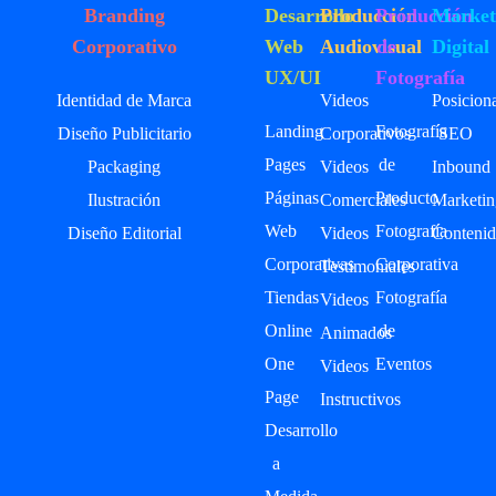
Branding
Desarrollo
Producción
Producción
Market
Corporativo
Web
Audiovisual
de
Digital
UX/UI
Fotografía
Identidad de Marca
Videos
Posicion
Landing
Fotografía
Diseño Publicitario
Corporativos
SEO
Pages
de
Packaging
Videos
Inbound
Páginas
Producto
Ilustración
Comerciales
Marketin
Web
Fotografía
Diseño Editorial
Videos
Contenid
Corporativas
Corporativa
Testimoniales
Tiendas
Fotografía
Videos
Online
de
Animados
One
Eventos
Videos
Page
Instructivos
Desarrollo
a