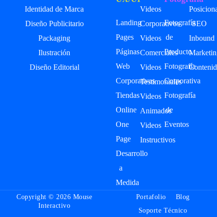
Identidad de Marca
Videos
Posicion
Landing
Fotografía
Diseño Publicitario
Corporativos
SEO
Pages
de
Packaging
Videos
Inbound
Páginas
Producto
Ilustración
Comerciales
Marketin
Web
Fotografía
Diseño Editorial
Videos
Contenid
Corporativas
Corporativa
Testimoniales
Tiendas
Fotografía
Videos
Online
de
Animados
One
Eventos
Videos
Page
Instructivos
Desarrollo
a
Medida
Copyright © 2026 Mouse
Portafolio
Blog
Interactivo
Soporte Técnico