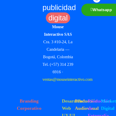
publicidad
Whatsapp
digital
Mouse
Interactivo SAS
Cra. 3 #10-24, La
Candelaria —
Bogotá, Colombia
Tel. (+57) 314 239
6916 ·
ventas@mouseinteractivo.com
Branding
Desarrollo
Producción
Producción
Market
Corporativo
Web
Audiovisual
de
Digital
UX/UI
Fotografía