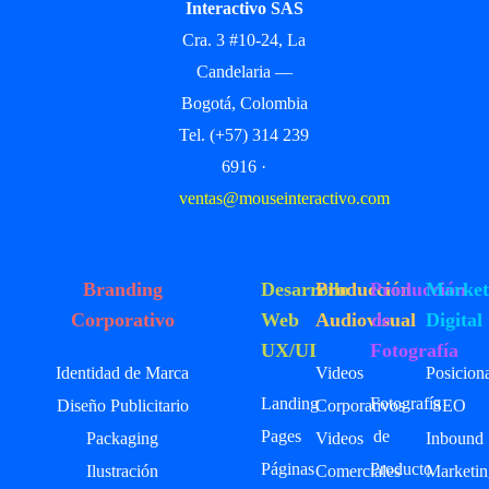
Interactivo SAS
Cra. 3 #10-24, La
Candelaria —
Bogotá, Colombia
Tel. (+57) 314 239
6916 ·
ventas@mouseinteractivo.com
Branding
Desarrollo
Producción
Producción
Market
Corporativo
Web
Audiovisual
de
Digital
UX/UI
Fotografía
Identidad de Marca
Videos
Posicion
Landing
Fotografía
Diseño Publicitario
Corporativos
SEO
Pages
de
Packaging
Videos
Inbound
Páginas
Producto
Ilustración
Comerciales
Marketin