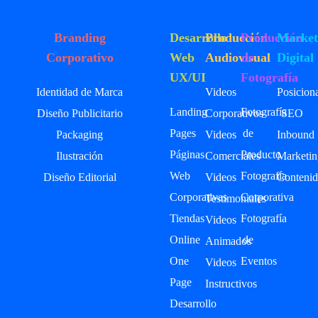
Branding
Desarrollo
Producción
Producción
Market
Corporativo
Web
Audiovisual
de
Digital
UX/UI
Fotografía
Identidad de Marca
Videos
Posicion
Landing
Fotografía
Diseño Publicitario
Corporativos
SEO
Pages
de
Packaging
Videos
Inbound
Páginas
Producto
Ilustración
Comerciales
Marketin
Web
Fotografía
Diseño Editorial
Videos
Contenid
Corporativas
Corporativa
Testimoniales
Tiendas
Fotografía
Videos
Online
de
Animados
One
Eventos
Videos
Page
Instructivos
Desarrollo