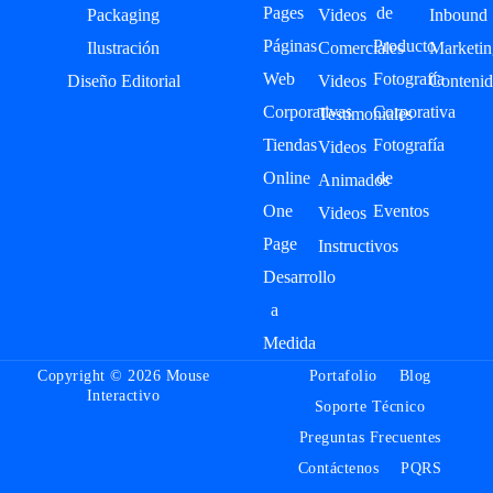
Pages
de
Packaging
Videos
Inbound
Páginas
Producto
Ilustración
Comerciales
Marketin
Web
Fotografía
Diseño Editorial
Videos
Contenid
Corporativas
Corporativa
Testimoniales
Tiendas
Fotografía
Videos
Online
de
Animados
One
Eventos
Videos
Page
Instructivos
Desarrollo
a
Medida
Copyright © 2026 Mouse
Portafolio
Blog
Interactivo
Soporte Técnico
Preguntas Frecuentes
Contáctenos
PQRS