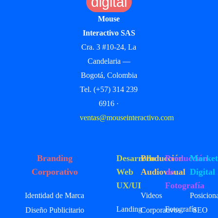
digital
Mouse
Interactivo SAS
Cra. 3 #10-24, La
Candelaria —
Bogotá, Colombia
Tel. (+57) 314 239
6916 ·
ventas@mouseinteractivo.com
Branding
Desarrollo
Producción
Producción
Market
Corporativo
Web
Audiovisual
de
Digital
UX/UI
Fotografía
Identidad de Marca
Videos
Posicion
Landing
Fotografía
Diseño Publicitario
Corporativos
SEO