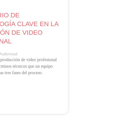
RIO DE
PRODUCCIÓN AUD
OGÍA CLAVE EN LA
PARA EL SECTOR 
ÓN DE VIDEO
RETOS Y APREND
NAL
CONTAR HISTORI
TERRENO
Audiovisual
 producción de video profesional
10 julio, 2026
•
Audiovisual
érminos técnicos que un equipo
Producción audiovisual para el sec
as tres fases del proceso:
campo, ética con las comunidades
de Mouse Interactivo con FAO,