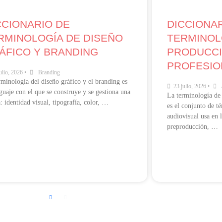
CCIONARIO DE
DICCIONA
RMINOLOGÍA DE DISEÑO
TERMINOL
ÁFICO Y BRANDING
PRODUCCI
PROFESIO
ulio, 2026
•
Branding
rminología del diseño gráfico y el branding es
23 julio, 2026
•
nguaje con el que se construye y se gestiona una
La terminología de
: identidad visual, tipografía, color, …
es el conjunto de t
audiovisual usa en l
preproducción, …