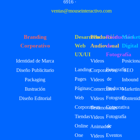
6916 ·
ventas@mouseinteractivo.com
Branding
Desarrollo
Producción
Producción
Market
Corporativo
Web
Audiovisual
de
Digital
UX/UI
Fotografía
Identidad de Marca
Videos
Posicion
Landing
Fotografía
Diseño Publicitario
Corporativos
SEO
Pages
de
Packaging
Videos
Inbound
Páginas
Producto
Ilustración
Comerciales
Marketin
Web
Fotografía
Diseño Editorial
Videos
Contenid
Corporativas
Corporativa
Testimoniales
Tiendas
Fotografía
Videos
Online
de
Animados
One
Eventos
Videos