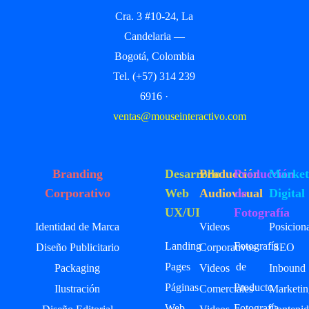
Cra. 3 #10-24, La
Candelaria —
Bogotá, Colombia
Tel. (+57) 314 239
6916 ·
ventas@mouseinteractivo.com
Branding
Desarrollo
Producción
Producción
Market
Corporativo
Web
Audiovisual
de
Digital
UX/UI
Fotografía
Identidad de Marca
Videos
Posicion
Landing
Fotografía
Diseño Publicitario
Corporativos
SEO
Pages
de
Packaging
Videos
Inbound
Páginas
Producto
Ilustración
Comerciales
Marketin
Web
Fotografía