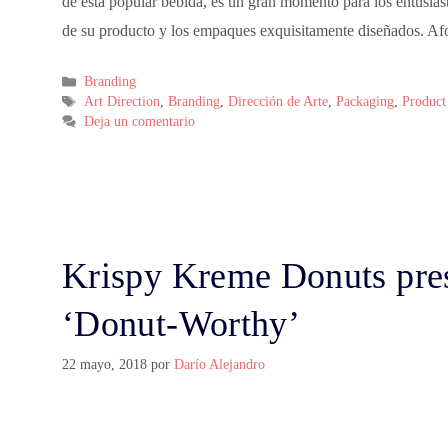
de esta popular bebida, es un gran momento para los entusiast
de su producto y los empaques exquisitamente diseñados. 
Branding
Art Direction
,
Branding
,
Dirección de Arte
,
Packaging
,
Product
Deja un comentario
Krispy Kreme Donuts pres
‘Donut-Worthy’
22 mayo, 2018
por
Darío Alejandro