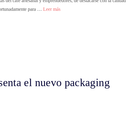
as del café artesanal y emprendedores, de destacarse con la calidad
Afortunadamente para …
Leer más
enta el nuevo packaging