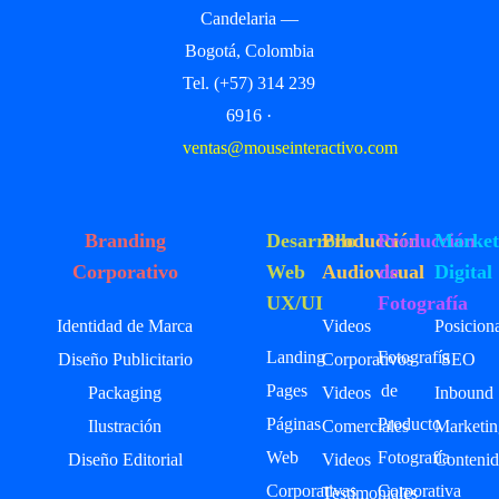
Candelaria —
Bogotá, Colombia
Tel. (+57) 314 239
6916 ·
ventas@mouseinteractivo.com
Branding
Desarrollo
Producción
Producción
Market
Corporativo
Web
Audiovisual
de
Digital
UX/UI
Fotografía
Identidad de Marca
Videos
Posicion
Landing
Fotografía
Diseño Publicitario
Corporativos
SEO
Pages
de
Packaging
Videos
Inbound
Páginas
Producto
Ilustración
Comerciales
Marketin
Web
Fotografía
Diseño Editorial
Videos
Contenid
Corporativas
Corporativa
Testimoniales