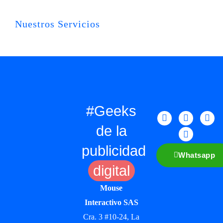
Nuestros Servicios
#Geeks
de la
publicidad
Whatsapp
digital
Mouse
Interactivo SAS
Cra. 3 #10-24, La