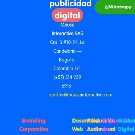
publicidad
Whatsapp
digital
Mouse
Interactivo SAS
Cra. 3 #10-24, La
Candelaria —
Bogotá,
Colombia Tel.
(+57) 314 239
6916 ·
ventas@mouseinteractivo.com
Branding
Desarrollo
Producción
Producción
Market
Corporativo
Web
Audiovisual
de
Digital