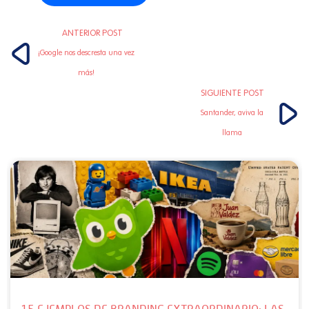
ANTERIOR POST
¡Google nos descresta una vez
más!
SIGUIENTE POST
Santander, aviva la
llama