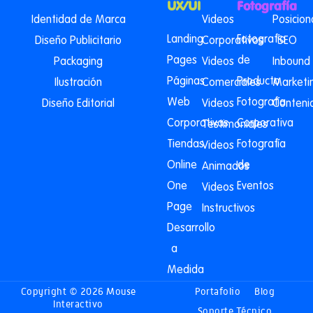
UX/UI
Fotografía
Identidad de Marca
Videos
Posicio
Landing
Fotografía
Diseño Publicitario
Corporativos
SEO
Pages
de
Packaging
Videos
Inbound
Páginas
Producto
Ilustración
Comerciales
Marketi
Web
Fotografía
Diseño Editorial
Videos
Conteni
Corporativas
Corporativa
Testimoniales
Tiendas
Fotografía
Videos
Online
de
Animados
One
Eventos
Videos
Page
Instructivos
Desarrollo
a
Medida
Copyright © 2026 Mouse
Portafolio
Blog
Interactivo
Soporte Técnico