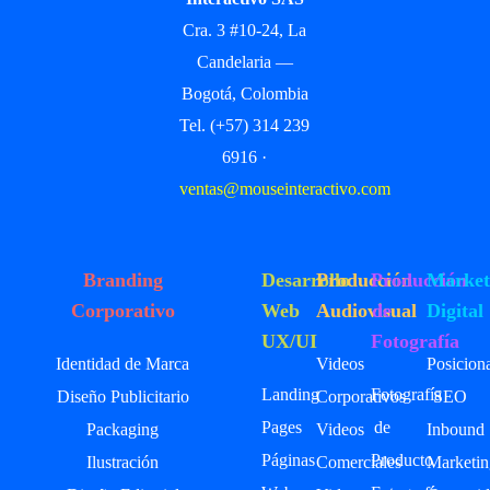
Cra. 3 #10-24, La
Candelaria —
Bogotá, Colombia
Tel. (+57) 314 239
6916 ·
ventas@mouseinteractivo.com
Branding
Desarrollo
Producción
Producción
Market
Corporativo
Web
Audiovisual
de
Digital
UX/UI
Fotografía
Identidad de Marca
Videos
Posicion
Landing
Fotografía
Diseño Publicitario
Corporativos
SEO
Pages
de
Packaging
Videos
Inbound
Páginas
Producto
Ilustración
Comerciales
Marketin