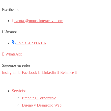
Saltar
Escríbenos
al
contenido
ventas@mouseinteractivo.com
Llámanos
+57 314 239 6916
WhatsApp
Síguenos en redes
Instagram
Facebook
Linkedin
Behance
Servicios
Branding Corporativo
Diseño y Desarrollo Web