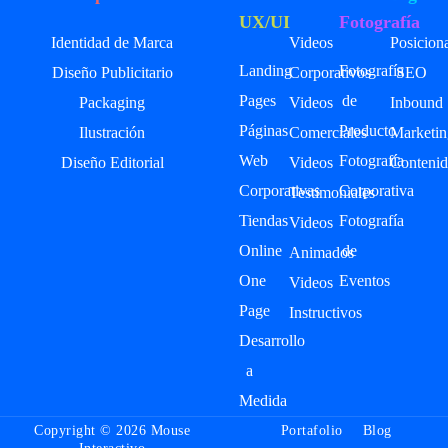
UX/UI
Fotografía
Identidad de Marca
Videos
Posicion
Landing
Fotografía
Diseño Publicitario
Corporativos
SEO
Pages
de
Packaging
Videos
Inbound
Páginas
Producto
Ilustración
Comerciales
Marketin
Web
Fotografía
Diseño Editorial
Videos
Contenid
Corporativas
Corporativa
Testimoniales
Tiendas
Fotografía
Videos
Online
de
Animados
One
Eventos
Videos
Page
Instructivos
Desarrollo
a
Medida
Copyright © 2026 Mouse
Portafolio
Blog