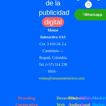
de la
publicidad
Whatsapp
digital
Mouse
Interactivo SAS
Cra. 3 #10-24, La
Candelaria —
Bogotá, Colombia
Tel. (+57) 314 239
6916 ·
ventas@mouseinteractivo.com
Branding
Desarrollo
Producción
Producción
Market
Corporativo
Web
Audiovisual
de
Digital