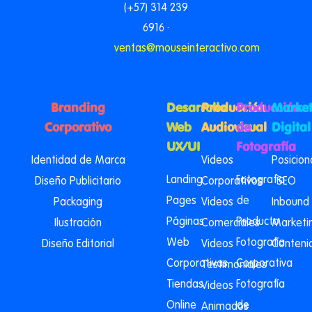
(+57) 314 239
6916 ·
ventas@mouseinteractivo.com
Branding
Desarrollo
Producción
Producción
Market
Corporativo
Web
Audiovisual
de
Digital
UX/UI
Fotografía
Identidad de Marca
Videos
Posicio
Landing
Fotografía
Diseño Publicitario
Corporativos
SEO
Pages
de
Packaging
Videos
Inbound
Páginas
Producto
Ilustración
Comerciales
Marketi
Web
Fotografía
Diseño Editorial
Videos
Conteni
Corporativas
Corporativa
Testimoniales
Tiendas
Fotografía
Videos
Online
de
Animados