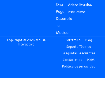
One
Eventos
Videos
Page
Instructivos
Desarrollo
a
Medida
Copyright © 2026 Mouse
Portafolio
Blog
Interactivo
Soporte Técnico
Preguntas Frecuentes
Contáctenos
PQRS
Política de privacidad