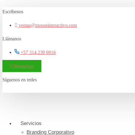
Saltar
Escríbenos
al
contenido
ventas@mouseinteractivo.com
Llámanos
+57 314 239 6916
WhatsApp
Síguenos en redes
Servicios
Branding Corporativo