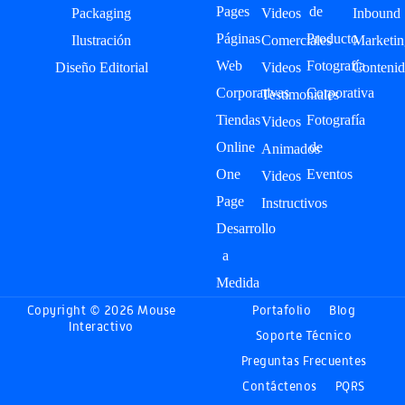
Pages
de
Packaging
Videos
Inbound
Páginas
Producto
Ilustración
Comerciales
Marketin
Web
Fotografía
Diseño Editorial
Videos
Contenid
Corporativas
Corporativa
Testimoniales
Tiendas
Fotografía
Videos
Online
de
Animados
One
Eventos
Videos
Page
Instructivos
Desarrollo
a
Medida
Copyright © 2026 Mouse
Portafolio
Blog
Interactivo
Soporte Técnico
Preguntas Frecuentes
Contáctenos
PQRS