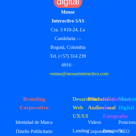
digital
Mouse
Interactivo SAS
Cra. 3 #10-24, La
Candelaria —
Bogotá, Colombia
Tel. (+57) 314 239
6916 ·
ventas@mouseinteractivo.com
Branding
Desarrollo
Producción
Producción
Market
Corporativo
Web
Audiovisual
de
Digital
UX/UI
Fotografía
Identidad de Marca
Videos
Posicion
Landing
Fotografía
Diseño Publicitario
Corporativos
SEO