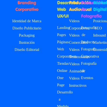
Branding
Desarrollo
Producción
Producción
Market
Corporativo
Web
Audiovisual
de
Digital
UX/UI
Fotografía
Identidad de Marca
Videos
Posicion
Landing
Fotografía
Diseño Publicitario
Corporativos
SEO
Pages
de
Packaging
Videos
Inbound
Páginas
Producto
Ilustración
Comerciales
Marketin
Web
Fotografía
Diseño Editorial
Videos
Contenid
Corporativas
Corporativa
Testimoniales
Tiendas
Fotografía
Videos
Online
de
Animados
One
Eventos
Videos
Page
Instructivos
Desarrollo
a
Medida