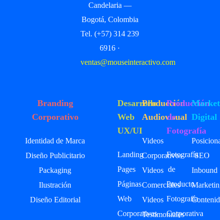
Candelaria —
Bogotá, Colombia
Tel. (+57) 314 239
6916 ·
ventas@mouseinteractivo.com
Branding
Desarrollo
Producción
Producción
Market
Corporativo
Web
Audiovisual
de
Digital
UX/UI
Fotografía
Identidad de Marca
Videos
Posicion
Landing
Fotografía
Diseño Publicitario
Corporativos
SEO
Pages
de
Packaging
Videos
Inbound
Páginas
Producto
Ilustración
Comerciales
Marketin
Web
Fotografía
Diseño Editorial
Videos
Contenid
Corporativas
Corporativa
Testimoniales