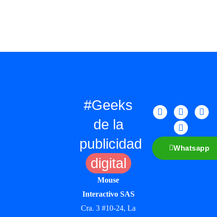
#Geeks
de la
publicidad
Whatsapp
digital
Mouse
Interactivo SAS
Cra. 3 #10-24, La