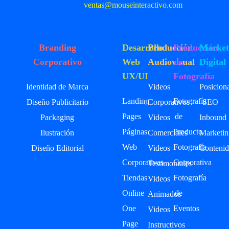
ventas@mouseinteractivo.com
Branding
Desarrollo
Producción
Producción
Market
Corporativo
Web
Audiovisual
de
Digital
UX/UI
Fotografía
Identidad de Marca
Videos
Posicion
Landing
Fotografía
Diseño Publicitario
Corporativos
SEO
Pages
de
Packaging
Videos
Inbound
Páginas
Producto
Ilustración
Comerciales
Marketin
Web
Fotografía
Diseño Editorial
Videos
Contenid
Corporativas
Corporativa
Testimoniales
Tiendas
Fotografía
Videos
Online
de
Animados
One
Eventos
Videos
Page
Instructivos