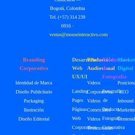
Bogotá, Colombia
Tel. (+57) 314 239
6916 ·
ventas@mouseinteractivo.com
Branding
Desarrollo
Producción
Producción
Market
Corporativo
Web
Audiovisual
de
Digital
UX/UI
Fotografía
Identidad de Marca
Videos
Posicion
Landing
Fotografía
Diseño Publicitario
Corporativos
SEO
Pages
de
Packaging
Videos
Inbound
Páginas
Producto
Ilustración
Comerciales
Marketin
Web
Fotografía
Diseño Editorial
Videos
Contenid
Corporativas
Corporativa
Testimoniales