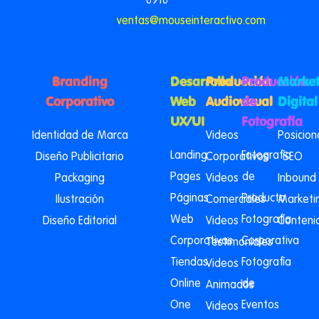
6916 ·
ventas@mouseinteractivo.com
Branding
Desarrollo
Producción
Producción
Market
Corporativo
Web
Audiovisual
de
Digital
UX/UI
Fotografía
Identidad de Marca
Videos
Posicio
Landing
Fotografía
Diseño Publicitario
Corporativos
SEO
Pages
de
Packaging
Videos
Inbound
Páginas
Producto
Ilustración
Comerciales
Marketi
Web
Fotografía
Diseño Editorial
Videos
Conteni
Corporativas
Corporativa
Testimoniales
Tiendas
Fotografía
Videos
Online
de
Animados
One
Eventos
Videos