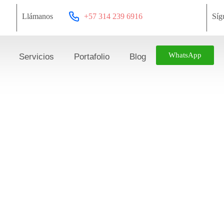
Llámanos
+57 314 239 6916
Síg
WhatsApp
Servicios
Portafolio
Blog