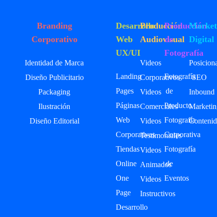
Branding
Desarrollo
Producción
Producción
Market
Corporativo
Web
Audiovisual
de
Digital
UX/UI
Fotografía
Identidad de Marca
Videos
Posicion
Landing
Fotografía
Diseño Publicitario
Corporativos
SEO
Pages
de
Packaging
Videos
Inbound
Páginas
Producto
Ilustración
Comerciales
Marketin
Web
Fotografía
Diseño Editorial
Videos
Contenid
Corporativas
Corporativa
Testimoniales
Tiendas
Fotografía
Videos
Online
de
Animados
One
Eventos
Videos
Page
Instructivos
Desarrollo