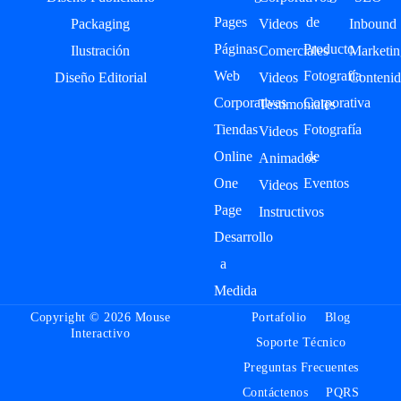
Pages
de
Packaging
Videos
Inbound
Páginas
Producto
Ilustración
Comerciales
Marketin
Web
Fotografía
Diseño Editorial
Videos
Contenid
Corporativas
Corporativa
Testimoniales
Tiendas
Fotografía
Videos
Online
de
Animados
One
Eventos
Videos
Page
Instructivos
Desarrollo
a
Medida
Copyright © 2026 Mouse
Portafolio
Blog
Interactivo
Soporte Técnico
Preguntas Frecuentes
Contáctenos
PQRS