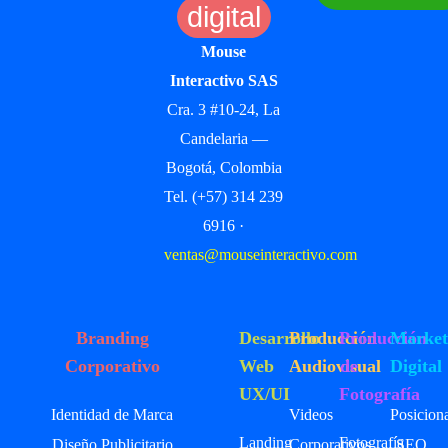
digital
Mouse
Interactivo SAS
Cra. 3 #10-24, La
Candelaria —
Bogotá, Colombia
Tel. (+57) 314 239
6916 ·
ventas@mouseinteractivo.com
Branding
Desarrollo
Producción
Producción
Market
Corporativo
Web
Audiovisual
de
Digital
UX/UI
Fotografía
Identidad de Marca
Videos
Posicion
Landing
Fotografía
Diseño Publicitario
Corporativos
SEO