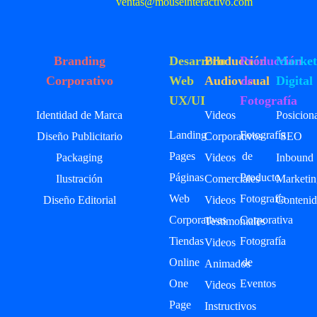
ventas@mouseinteractivo.com
Branding
Desarrollo
Producción
Producción
Market
Corporativo
Web
Audiovisual
de
Digital
UX/UI
Fotografía
Identidad de Marca
Videos
Posicion
Landing
Fotografía
Diseño Publicitario
Corporativos
SEO
Pages
de
Packaging
Videos
Inbound
Páginas
Producto
Ilustración
Comerciales
Marketin
Web
Fotografía
Diseño Editorial
Videos
Contenid
Corporativas
Corporativa
Testimoniales
Tiendas
Fotografía
Videos
Online
de
Animados
One
Eventos
Videos
Page
Instructivos