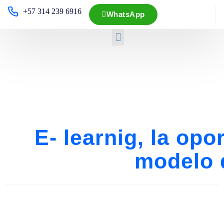
+57 314 239 6916
WhatsApp
E- learnig, la op
modelo 