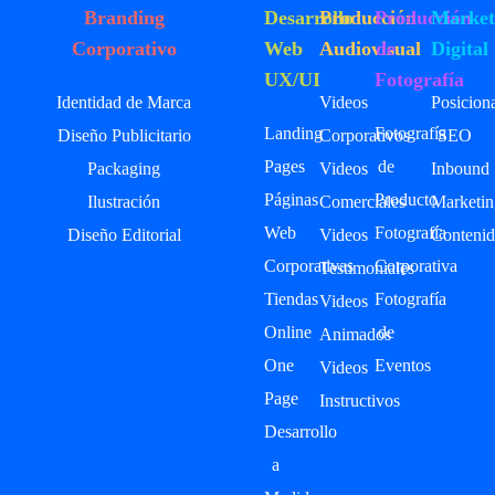
Branding
Desarrollo
Producción
Producción
Market
Corporativo
Web
Audiovisual
de
Digital
UX/UI
Fotografía
Identidad de Marca
Videos
Posicion
Landing
Fotografía
Diseño Publicitario
Corporativos
SEO
Pages
de
Packaging
Videos
Inbound
Páginas
Producto
Ilustración
Comerciales
Marketin
Web
Fotografía
Diseño Editorial
Videos
Contenid
Corporativas
Corporativa
Testimoniales
Tiendas
Fotografía
Videos
Online
de
Animados
One
Eventos
Videos
Page
Instructivos
Desarrollo
a