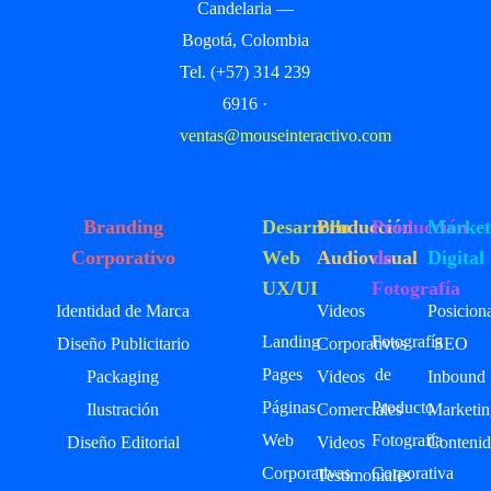
Candelaria —
Bogotá, Colombia
Tel. (+57) 314 239
6916 ·
ventas@mouseinteractivo.com
Branding
Desarrollo
Producción
Producción
Market
Corporativo
Web
Audiovisual
de
Digital
UX/UI
Fotografía
Identidad de Marca
Videos
Posicion
Landing
Fotografía
Diseño Publicitario
Corporativos
SEO
Pages
de
Packaging
Videos
Inbound
Páginas
Producto
Ilustración
Comerciales
Marketin
Web
Fotografía
Diseño Editorial
Videos
Contenid
Corporativas
Corporativa
Testimoniales