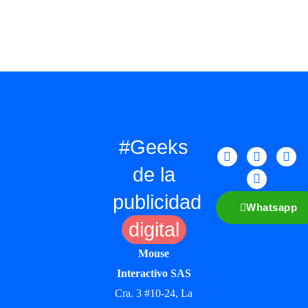
#Geeks
de la
publicidad
Whatsapp
digital
Mouse
Interactivo SAS
Cra. 3 #10-24, La