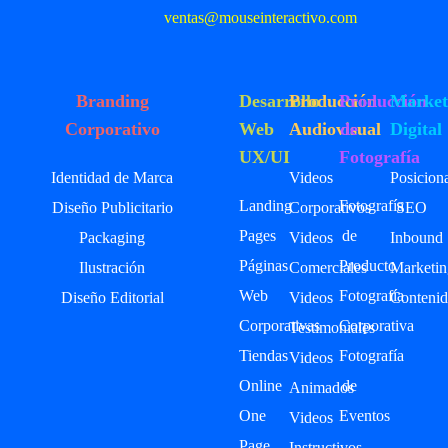
ventas@mouseinteractivo.com
Branding
Desarrollo
Producción
Producción
Market
Corporativo
Web
Audiovisual
de
Digital
UX/UI
Fotografía
Identidad de Marca
Videos
Posicion
Landing
Fotografía
Diseño Publicitario
Corporativos
SEO
Pages
de
Packaging
Videos
Inbound
Páginas
Producto
Ilustración
Comerciales
Marketin
Web
Fotografía
Diseño Editorial
Videos
Contenid
Corporativas
Corporativa
Testimoniales
Tiendas
Fotografía
Videos
Online
de
Animados
One
Eventos
Videos
Page
Instructivos