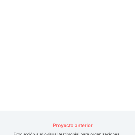
Proyecto anterior
Producción audiovisual testimonial para organizaciones