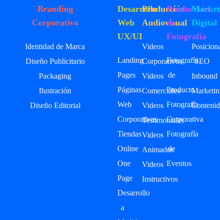
Branding
Desarrollo
Producción
Producción
Market
Corporativo
Web
Audiovisual
de
Digital
UX/UI
Fotografía
Identidad de Marca
Videos
Posicion
Landing
Fotografía
Diseño Publicitario
Corporativos
SEO
Pages
de
Packaging
Videos
Inbound
Páginas
Producto
Ilustración
Comerciales
Marketin
Web
Fotografía
Diseño Editorial
Videos
Contenid
Corporativas
Corporativa
Testimoniales
Tiendas
Fotografía
Videos
Online
de
Animados
One
Eventos
Videos
Page
Instructivos
Desarrollo
a