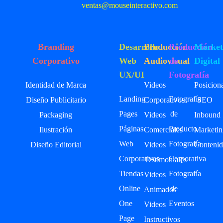
ventas@mouseinteractivo.com
Branding
Desarrollo
Producción
Producción
Market
Corporativo
Web
Audiovisual
de
Digital
UX/UI
Fotografía
Identidad de Marca
Videos
Posicion
Landing
Fotografía
Diseño Publicitario
Corporativos
SEO
Pages
de
Packaging
Videos
Inbound
Páginas
Producto
Ilustración
Comerciales
Marketin
Web
Fotografía
Diseño Editorial
Videos
Contenid
Corporativas
Corporativa
Testimoniales
Tiendas
Fotografía
Videos
Online
de
Animados
One
Eventos
Videos
Page
Instructivos