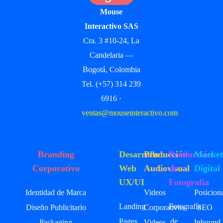
Mouse
Interactivo SAS
Cra. 3 #10-24, La
Candelaria —
Bogotá, Colombia
Tel. (+57) 314 239
6916 ·
ventas@mouseinteractivo.com
Branding
Desarrollo
Producción
Producción
Market
Corporativo
Web
Audiovisual
de
Digital
UX/UI
Fotografía
Identidad de Marca
Videos
Posicion
Landing
Fotografía
Diseño Publicitario
Corporativos
SEO
Pages
de
Packaging
Videos
Inbound