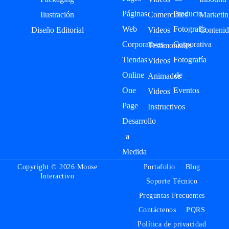
Páginas
Producto
Ilustración
Comerciales
Marketin
Web
Fotografía
Diseño Editorial
Videos
Contenid
Corporativas
Corporativa
Testimoniales
Tiendas
Fotografía
Videos
Online
de
Animados
One
Eventos
Videos
Page
Instructivos
Desarrollo
a
Medida
Copyright © 2026 Mouse
Portafolio
Blog
Interactivo
Soporte Técnico
Preguntas Frecuentes
Contáctenos
PQRS
Política de privacidad