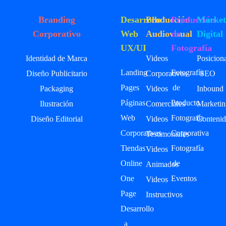
Branding
Desarrollo
Producción
Producción
Market
Corporativo
Web
Audiovisual
de
Digital
UX/UI
Fotografía
Identidad de Marca
Videos
Posicion
Landing
Fotografía
Diseño Publicitario
Corporativos
SEO
Pages
de
Packaging
Videos
Inbound
Páginas
Producto
Ilustración
Comerciales
Marketin
Web
Fotografía
Diseño Editorial
Videos
Contenid
Corporativas
Corporativa
Testimoniales
Tiendas
Fotografía
Videos
Online
de
Animados
One
Eventos
Videos
Page
Instructivos
Desarrollo
a