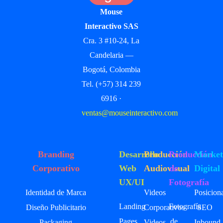
Mouse
Interactivo SAS
Cra. 3 #10-24, La
Candelaria —
Bogotá, Colombia
Tel. (+57) 314 239
6916 ·
ventas@mouseinteractivo.com
Branding
Desarrollo
Producción
Producción
Market
Corporativo
Web
Audiovisual
de
Digital
UX/UI
Fotografía
Identidad de Marca
Videos
Posicion
Landing
Fotografía
Diseño Publicitario
Corporativos
SEO
Pages
de
Packaging
Videos
Inbound