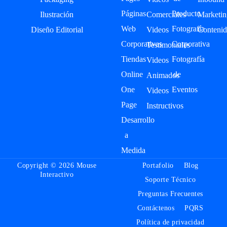
Páginas
Producto
Ilustración
Comerciales
Marketin
Web
Fotografía
Diseño Editorial
Videos
Contenid
Corporativas
Corporativa
Testimoniales
Tiendas
Fotografía
Videos
Online
de
Animados
One
Eventos
Videos
Page
Instructivos
Desarrollo
a
Medida
Copyright © 2026 Mouse
Portafolio
Blog
Interactivo
Soporte Técnico
Preguntas Frecuentes
Contáctenos
PQRS
Política de privacidad