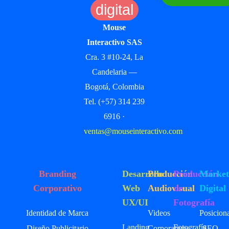
digital
Mouse
Interactivo SAS
Cra. 3 #10-24, La
Candelaria —
Bogotá, Colombia
Tel. (+57) 314 239
6916 ·
ventas@mouseinteractivo.com
Branding
Desarrollo
Producción
Producción
Market
Corporativo
Web
Audiovisual
de
Digital
UX/UI
Fotografía
Identidad de Marca
Videos
Posicion
Landing
Fotografía
Diseño Publicitario
Corporativos
SEO