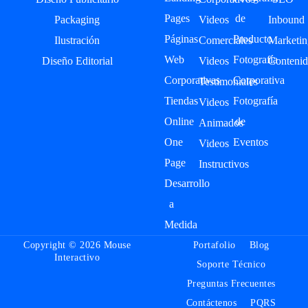
Pages
de
Packaging
Videos
Inbound
Páginas
Producto
Ilustración
Comerciales
Marketin
Web
Fotografía
Diseño Editorial
Videos
Contenid
Corporativas
Corporativa
Testimoniales
Tiendas
Fotografía
Videos
Online
de
Animados
One
Eventos
Videos
Page
Instructivos
Desarrollo
a
Medida
Copyright © 2026 Mouse
Portafolio
Blog
Interactivo
Soporte Técnico
Preguntas Frecuentes
Contáctenos
PQRS