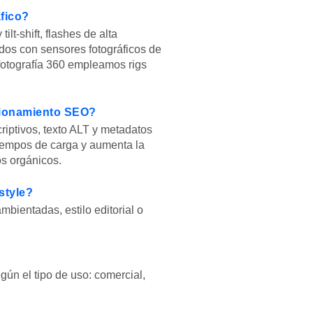
áfico?
lt-shift, flashes de alta
dos con sensores fotográficos de
fotografía 360 empleamos rigs
icionamiento SEO?
iptivos, texto ALT y metadatos
iempos de carga y aumenta la
os orgánicos.
style?
bientadas, estilo editorial o
gún el tipo de uso: comercial,