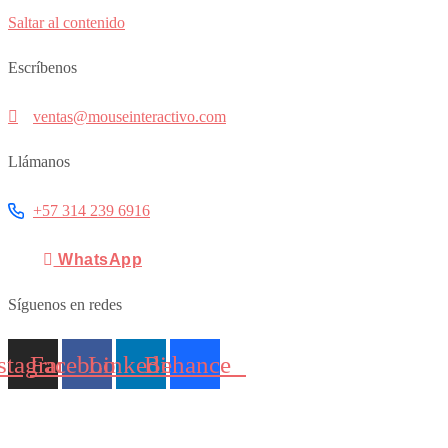
Saltar al contenido
Escríbenos
ventas@mouseinteractivo.com
Llámanos
+57 314 239 6916
WhatsApp
Síguenos en redes
stagram
Facebook
Linkedin
Behance